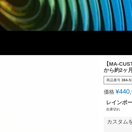
【MA-C
から約2ヶ
商品番号
384-S
¥
440
価格
レインボ
在庫切れ
カスタム