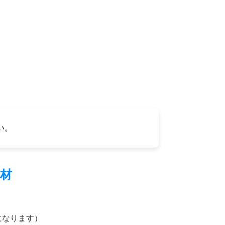
い。
材
になります）